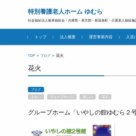
特別養護老人ホーム ゆむら
社会福祉法人春来福祉会・兵庫県・美方郡・新温泉町・介護老人福祉施
コンテンツに移動
トップ
法人概要
運営事業内容
入居
花火
TOP
>
ブログ
>
花火
ブログ
きれい
グループホーム
楽しい
花火
グループホーム「いやしの館ゆむら２