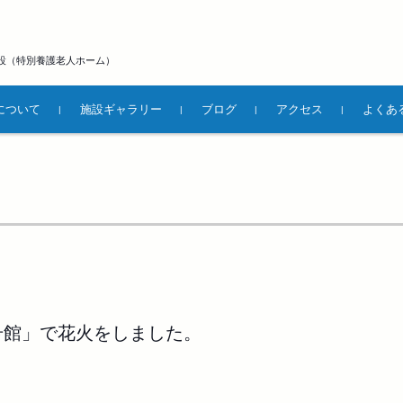
設（特別養護老人ホーム）
について
施設ギャラリー
ブログ
アクセス
よくあ
号館」で花火をしました。