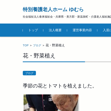
特別養護老人ホーム ゆむら
社会福祉法人春来福祉会・兵庫県・美方郡・新温泉町・介護老人福祉施
コンテンツに移動
トップ
法人概要
運営事業内容
入居
花・野菜植え
TOP
>
ブログ
>
花・野菜植え
ブログ
季節の花とトマトを植えました。